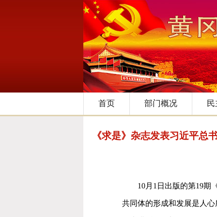
首页
部门概况
民
《求是》杂志发表习近平总书
10
月
1
日出版的第
19
期
共同体的形成和发展是人心