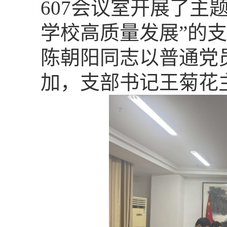
607
会议室
开展
了主
学校高质量发展”
的
支
陈朝阳同志以普通党
加，支部书记王菊花